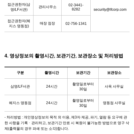
접근권한자(삼
02-3441-
관리사무소
8282
영/LF서관)
security@lfcorp.com
접근권한자(헤
매장 점장
02-756-1341
지스 명동점)
4. 영상정보의 촬영시간, 보관기간, 보관장소 및 처리방법
구분
촬영시간
보관기간
보관장소
촬영일로부터
삼영/LF서관
24시간
사옥 사무실
30일
촬영일로부터
헤지스 명동점
24시간
명동점 사무실
30일
- 처리방법 : 개인영상정보의 목적 외 이용, 제3자 제공, 파기, 열람 등 요구에 관
한 사항을 기록ㆍ관리하고, 보관기간 만료 시 복원이 불가능한 방법으로 영구 삭
제(출력물의 경우 파쇄 또는 소각)합니다.