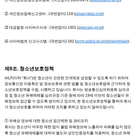
① 개인정보분쟁조정위원회 : (국번없이) 1833-6972 (
www.kopico.go.kr
)
② 개인정보침해신고센터 : (국번없이) 118 (
privacy.kisa.or.kr
)
③ 대검찰청 사이버수사과 : (국번없이) 1301 (
www.spo.go.kr
)
④ 사이버범죄 신고시스템 : (국번없이) 182 (
ecrm.police.go.kr/minwon/main
)
제9조. 청소년보호정책
㈜LF(이하 “회사”)은 청소년이 건전한 인격체로 성장할 수 있도록 하기 위하여
정보통신망 이용촉진 및 정보보호에 관한 법률 및 청소년보호법에 근거하여 청
소년보호정책을 수립, 시행하고 있습니다. 회사는 방송통신심의위원회 심의규
정 및 청소년 유해매체물 심의규정 기준 등에 따라 19세 미만의 청소년들이 유
해정보에 접근할 수 없도록 방지하고 있으며, 본 청소년보호정책을 통하여 회사
가 청소년보호를 위하여 어떠한 조치를 취하고 있는지 알려드립니다.
① 유해성 정보에 대한 청소년 접근제한 및 관리조치
회사는 청소년이 아무런 제한 없이 불법 유해정보에 노출되어 피해를 입지 않도
록 청소년 유해매체물에 대하여 별도의 성인인증장치를 적용하며, 청소년 유해